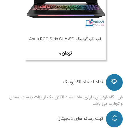
لپ تاپ گیمینگ Asus ROG Strix GL504G
نماد اعتماد الکترونیک
فروشگاه فردوس دارای نماد اعتماد الکترونیک از وزات صنعت، معدن
و تجارت می باشد.
ثبت رسانه های دیجیتال