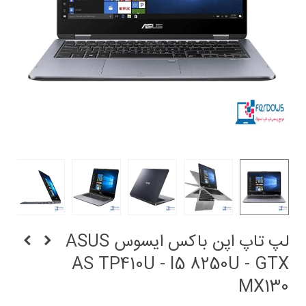
لپ تاپ اپن باکس ایسوس ASUS
AS TP410U - I5 8250U - GTX
MX130