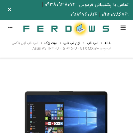
تماس با پشتیبانی فردوس
:
09380938072
|
×
09189760814
|
09120786761
خانه
>
لپ تاپ
>
نوع لپ تاپ
>
نوت بوک
>
لپ تاپ اپن باکس
ایسوس Asus AS TP410U - i5 8250U - GTX MX130