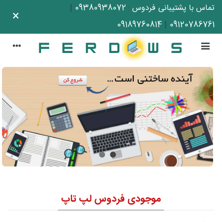
تماس با پشتیبانی فردوس
:
09380938072
|
×
09189760814
|
09120786761
موجودی فردوس لپ تاپ