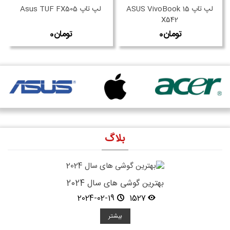
لپ تاپ ASUS VivoBook 15
لپ تاپ Asus TUF FX505
X542
بلاگ
بهترین گوشی های سال 2024
2024-02-19
1527
بیشتر