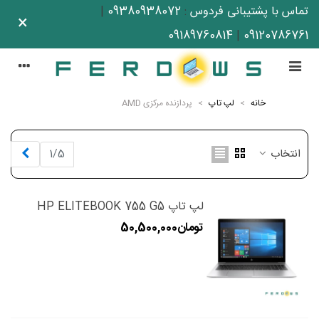
تماس با پشتیبانی فردوس
:
09380938072
|
×
09189760814
|
09120786761
خانه
>
لپ تاپ
>
پردازنده مرکزی AMD
بعدی
انتخاب
1/5
لپ تاپ HP ELITEBOOK 755 G5