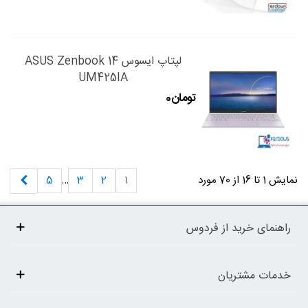
لپتاپ ایسوس ASUS Zenbook 14
UM425IA
بعدی
نمایش 1 تا 16 از 70 مورد
1
2
3
…
5
راهنمای خرید از فردوس
خدمات مشتریان