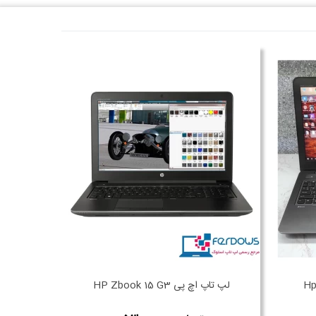
لپ تاپ اچ پی HP Zbook 15 G3
لپ تاپ K G5 STUDIO