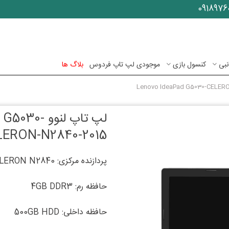
0918976
نبی
کنسول بازی
موجودی لپ تاپ فردوس
بلاگ ها
لپ تاپ لنو
LERON-N2840-2015
پردازنده مرکزی: INTEL CELERON N2840
حافظه رم: 4GB DDR3
حافظه داخلی: 500GB HDD