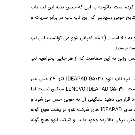
استیک فشرده در ساخت آن استفاده کرده است. باتوجه به این که جنس بدنه این لپ تاپ
ایج خوبی رسیدیم. که این لپ تاپ در برابر ضربات و
اپ متوسط رو به بالا است. ( البته کمپانی لنوو می توانست این لپ
سه نیستند.
ی شود. (بالانس وزنی به این معناست که از هر جایی بخواهیم لپ
لپ تاپ های لنوو معمولاً طراحی های به روز و مدرنی دارند و LENOVO IDEAPAD G5030 نیز از این قاده بی بهره نیست. لپ تاپ لنوو IDEAPAD G5030 تنها 24 میلی متر
ضخامت دارد که ضخامت آن از برادر خود یعنی G5070 کمتر است. اما در کل این ضخامت برای این وزن کافی و مناسب است. LENOVO IDEAPAD G5030 سنگین نسیت اما
. زمانی که لپ تاپ لنوو مدل IDEAPAD G5030 را داخل کوله پشتی خود قرار می دهید سنگینی آن به خوبی حس می شود و
فشاری به شانه وارد می کند و سنگینی آن پشت و شانه ها را خسته می کند. در پشت LENOVO IDEAPAD G5030 همانند سایر IDEAPAD های شرکت لنوو در پشت هیچ گونه
حتی برخی بالا رده وجود دارد. و شرکت لنوو هیچ گونه