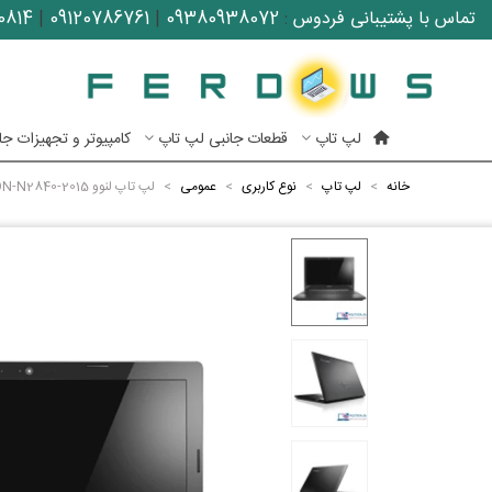
تماس با پشتیبانی فردوس
:
09380938072
|
09120786761
|
0814
لپ تاپ
قطعات جانبی لپ تاپ
کامپیوتر و تجهیزات جا
خانه
>
لپ تاپ
>
نوع کاربری
>
عمومی
>
لپ تاپ لنوو Lenovo IdeaPad G5030-CELERON-N2840-2015