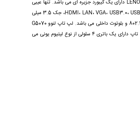
روکش این نمایشگر نمی باشد و این یک عیبیست که میتوان به این نمایشگر گرفت. لپ تاپ لنوو مدل LENOVO IdeaPad G5030 دارای یک کیبورد جزیره ای می باشد. تنها عیبی
که میتوان به این صفحه کلید گرفت و پشتیبانی نکردن آن از نور پس زمینه می باشد. این لپ تاپ دارای پورت های های HDMI، LAN، VGA، USB3.0، USB2.0، جک 3.5 میلی
متری و ETHERNET می باشد. همچنین لپ تاپ LENOVO G5070 دارای درایو نوری، شبکه بی سیم با استاندارد 802.11B/G/N و بلوتوث داخلی می باشد. لپ تاپ لنوو G5070
دارای یک وب کم با کیفیت 720 می باشد. این میزان امکانات برای رنج رنج قیمتی نسبتاً مناسب و کامل می باشد. این لپ تاپ دارای یک باتری ۴ سلولی از نوع لیتیوم یونی می