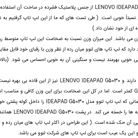
کمپانی لنوو برای کاهش دادن قیمت لپ تاپ LENOVO IDEAPAD G5030 از جنس پل
نسبتاً خوبی است. ( طی تست های که ما از این لپ تاپ گرفتیم به نت
ه ای از خود نشان داد.)
IDEAPAD G503 دارای 2.4 کیلوگرم وزن می باشد. این میزان وزن نسبت به ضخامت این لپ ت
 دارد که لپ تاپ های لنوو میان رده از نظر وزن با رقبای خود قابل مقای
 تاپ G5030 دارد از بالانس وزنی خوبی بهرمند نیست و سنگینی آن به خوبی احساس م
دارای رقبایی است که نسبت به او وزن کمتری دارند
 و چپی آن حک شده است. ( این طراحی در اکثر لپ تاپ های میان رده و 
و این یک عیب است برای لپ تاپ های شرکت لنوو می باشد.