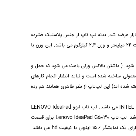
G5030 از سری لپ تاپ های IdeaPad لنوو می باشد. لپ تاپ Lenovo IdeaPad G5030 در سال ۲۰۱۵ به بازار عرضه شد. بدنه لپ تاپ از جنس پلاستیک فشرده
مات ساخته شده است. این لپ تاپ تنها در رنگ مشکی به بازار عرضه شده است. لپ تاپ لنوو مدل G5030 دارای ضخامت ۲۴ میلیمتر و وزن ۲.۴ کیلوگرم می باشد. این وزن با
اپ به خوبی حس می شود. ( داشتن بالانس وزنی باعث می شود که حمل و
عمولی ساخته شده است و نباید انتظار انجام کارهای
 شده اند) این لپ‌تاپ از نظر ظاهری همانند هم رده
کمپانی لنوو برای قسمت پردازشی از پردازنده شرکت اینتل استفاده کرده است. مدل این پردازنده مرکزی INTEL CELERON N2840 می باشد. لپ تاپ لنوو LENOVO IdeaPad
G5030دارای ۴ گیگابایت حافظه رم از نوع DDR3 می باشد. همچنین دارای ۵۰۰ گیگابایت حافظه داخلی از نوع HDD می باشد. لپ تاپ Lenovo IdeaPad G5030 برای قسمت
پردازنده گرافیکی از پردازنده گرافیکی آنبورد Intel HD graphicاستفاده کرده است. لپ تاپ لنوو مدل IdeaPad G5030 دارای یک نمایشگر ۱۵.۶ اینچی با کیفیت hd می باشد.