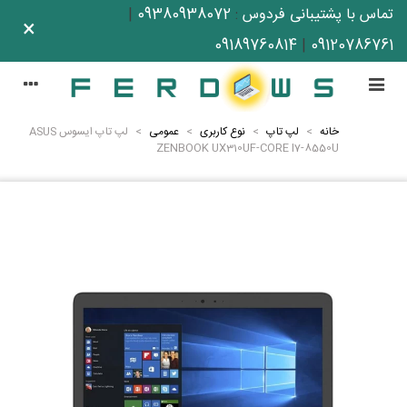
تماس با پشتیبانی فردوس
:
09380938072
|
×
09189760814
|
09120786761
خانه
>
لپ تاپ
>
نوع کاربری
>
عمومی
>
لپ تاپ ایسوس ASUS
ZENBOOK UX310UF-CORE I7-8550U