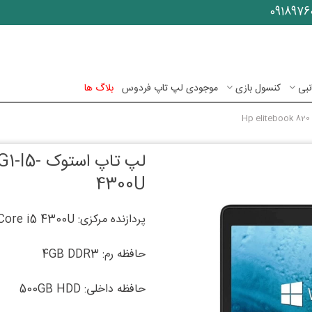
0918976
نبی
کنسول بازی
موجودی لپ تاپ فردوس
بلاگ ها
لپ تاپ ا
4300U
پردازنده مرکزی: Intel Core i5 4300U
حافظه رم: 4GB DDR3
حافظه داخلی: 500GB HDD