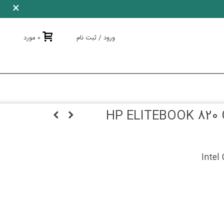
×
ورود / ثبت نام
0
مورد
ستوک HP ELITEBOOK 820 G1-I5-