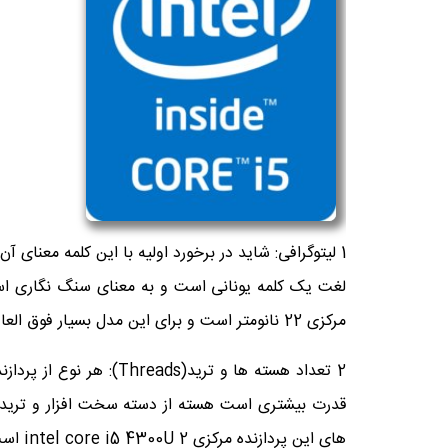
1 لیتوگرافی: شاید در برخورد اولیه با این کلمه معنای 
لغت یک کلمه یونانی است و به معنای سنگ نگاری است.
مرکزی 22 نانومتر است و برای این مدل بسیار فوق العاده است.
قدرت بیشتری است هسته از دسته سخت افزار و ترید از
های این پردازنده مرکزی intel core i5 4300U 2 است که می تواند به طور همزمان 4 ترید را به اجرا در آورد.