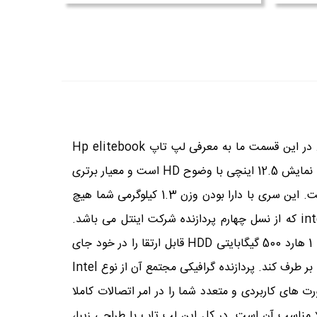
شرکت اچ پی با وارد کردن سری لپ تاپ های elitebook به بازار تکنولوژی توانست موفقیت های شایانی را به دست آورد. در این قسمت ما به معرفی لپ تاپ Hp elitebook
820 G1 می پردازیم که محبوبیت قابل توجهی را میان طرفداران خود دارد. از روی نام این لپ تاپ پی می بریم که دارای صفحه نمایش 12.5 اینچی با وضوح HD است و معیار برتری
آن صفحه نمایش مات آن است. ابعاد این لپ تاپ 31.1*21.89*1.89سانتی متر و رزولوشن صفحه آن 1366*768 پیکسل است. این سری با دارا بودن وزن 1.3 کیلوگرمی شما هیچ
مشکلی برای جا به جایی آن نخواهید داشت. لپ تاپ Hp elitebook 820 G1 دارای پردازنده مرکزی intel core i5 4300U که از نسل چهارم پردازنده شرکت اینتل می باشد.
فرکانس کاری این پردازنده 2.60 گیگاهرتز و در حالت توربو به 3.30 گیگا هرتز می رسد. لپ تاپ اچ پی الایت بوک 820 جی 1 هارد 500 گیگابایتی HDD قابل ارتقا را در خود جای
داده است ظرفیت حافظه رم این لپ تاپ 4 گیگابایت که از نوع DDR3 بوده که می تواند نیاز شما را به یک لپ تاپ خانگی را بر طرف کند. پردازنده گرافیکی مجتمع آن از نوع Intel
اهرتز می رسد. این لپ تاپ با داشتن پورت های کاربردی و متعدد شما را در امر اتصالات کاملا
eliاز باتری 3 سلولی استفاده کرده است که کاملا مناسب آن است. در کل این لپ تاپ با طراحی زیبا،