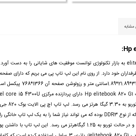
 مشابه
HD Graphics 4600 و فرکانس کاری آن 400مگاهرتز و در حالت توربو به 1.25 گیگ
غنی می سازد. شرکت اچ پی در این نوع لپ تاپ اچ پی tebook 820 G1