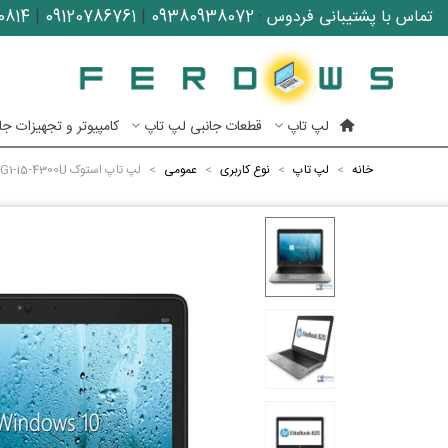
تماس با پشتیبانی فردوس
:
09380938072
|
09120786761
|
0814
لپ تاپ
قطعات جانبی لپ تاپ
کامپیوتر و تجهیزات جا
خانه
>
لپ تاپ
>
نوع کاربری
>
عمومی
>
لپ تاپ استوک Hp elitebook 820 G1-i5-4300U