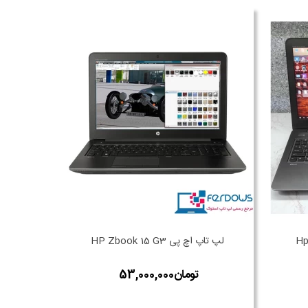
لپ تاپ اچ پی HP Zbook 15 G3
لپ تاپ K G5 STUDIO